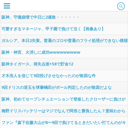
阪神、守備崩壊で中日に2連敗・・・・・・
可愛すぎるマネージャ、甲子園で負けて泣く【画像あり】
ガルシア、本日2失策。普通のゴロや普通のフライ処理ができない模様
阪神・神宮、火消しに成功wwwwwwwww
阪神タイガース、得失点差+58で貯金12
才木浩人を信じて9回投げさせなかったのが敗因な件
9回ドリスの逆玉を球審嶋田がボール判定したのが敗因だよな
阪神、初めてセーブシチュエーションで登板したクローザーに負けが
ついた件
梅野ドリスバッテリーはマジでなんで阿倍と勝負したん？意味わから
んわ
ファン『森下佐藤大山が8〜9回で負けてるときだいたい打てんのがキ