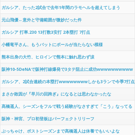
ガルシア、たった2試合で去年1年間のラモヘルを超えてしまう
元山飛優←意外と守備範囲が微妙だった件
ガルシア 打率.230 13打数3安打 2本塁打 7打点
小幡竜平さん、もうバットにボールが当たらない模様
熊本出身の大竹、ヒロインで熊本に触れ思わず涙
阪神10-5DeNAで阪神打線爆発で3タテ阻止に成功wwwwwwwwww
ガルシア、2試合連続の本塁打wwwwwwwwしかも3ランで今季7打点
wwww
まさか敗因が『早川の回跨ぎ』になるとは思わなかったな
髙橋遥人、シーズンをフルで戦う経験がなさすぎて「こう」なってる
件
阪神・神宮、プロ初登板はパーフェクトリリーフ
ぶっちゃけ、ポストシーズンまで髙橋遥人は休養でもいいよな