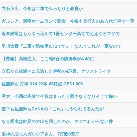
立石正広、今年は二軍でみっちりと教育か
ガルシア、満塁ホームランで延命 今後も長打力のある代打枠で一軍
帯同か
近本光司はもう引っ込めて1番センター高寺でええやろマジで
早川太貴『二軍で防御率9.12です』←なんでこれが一軍なの？
【悲報】髙橋遥人、ここ5試合の防御率が4.40に
立石が自信満々に見逃した伊勢の4球目、クソストライク
wwwwwwwww
佐藤輝明 打率.316 22本 68打点 OPS1.005
秀太、今回の失敗で今後はまったく回さなくなりそうで怖い
森下も佐藤輝もDeNAの「これ」にやられてるんだが
なぜ秀太は鈍足の大山を回したのか、マジでわからない件
阪神の助っ人ガルシアさん、7打数0安打