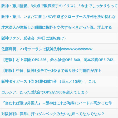
ツい』←これ
阪神・藤川監督、3失点で敗戦投手のドリスに「今までしっかりやって
きてましたから」
阪神・藤川、いまだに勝ちパの中継ぎクローザーの序列を決め切れな
い
才木浩人が降板した瞬間に梅野も交代するべきだった説、浮上する
阪神ファン、反省会（中日に逆転負け）
佐藤輝明、23号ツーランで阪神先制wwwwwwwwww
【悲報】村上宗隆 OPS.895、鈴木誠也OPS.840、岡本和真OPS.742、
吉田正尚OPS.740
【朗報】中日、阪神3タテでセ3位まで返り咲く可能性が浮上
wwwwww
阪神タイガース 1位 54勝42敗1分 （巨人と1G差）←これ
ガルシア、たった2試合でOPSが.900を超えてしまう
wwwwwwwwww
『当たれば飛ぶ外国人』←阪神はこれが地味にハードル高かった件
対阪神戦に異常に打つダルベックみたいな奴ってなんでなん？