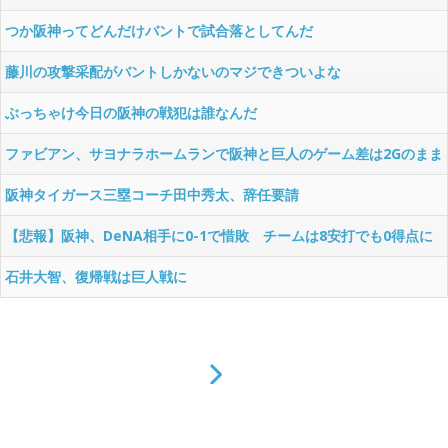
つか阪神ってどんだけバントで試合落としてんだ
藤川の攻撃采配がバントしかないのマジできついよな
ぶっちゃけ今日の阪神の戦犯は誰なんだ
ファビアン、サヨナラホームランで阪神と巨人のゲーム差は2Gのまま
wwwwww
阪神タイガース三塁コーチ田中秀太、辞任要請
【悲報】阪神、DeNA相手に0-1で惜敗 チームは8安打でも0得点に
石井大智、復帰戦は巨人戦に