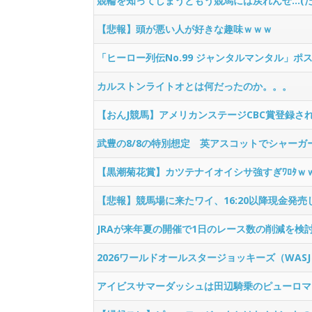
競輪を知ってしまうともう競馬には戻れんぜ…(
【悲報】頭が悪い人が好きな趣味ｗｗｗ
「ヒーロー列伝No.99 ジャンタルマンタル」ポ
カルストンライトオとは何だったのか。。。
【おんJ競馬】アメリカンステージCBC賞登録さ
武豊の8/8の特別想定 英アスコットでシャーガ
【黒潮菊花賞】カツテナイオイシサ強すぎﾜﾛﾀｗ
【悲報】競馬場に来たワイ、16:20以降現金発
JRAが来年夏の開催で1日のレース数の削減を検
2026ワールドオールスタージョッキーズ（WA
アイビスサマーダッシュは田辺騎乗のピューロマ