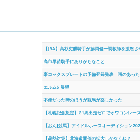
【JRA】高杉吏麒騎手が藤岡健一調教師を激怒
高市早苗騎手にありがちなこと
豪コックスプレートの予備登録発表 噂のあった
エルムS 展望
不便だった時のほうが競馬が楽しかった
【札幌記念想定】G1馬出走ゼロでオワコンレー
【おんJ競馬】アイドルホースオーディション202
【暑熱対策】北海道開催の拡大しかなくね？