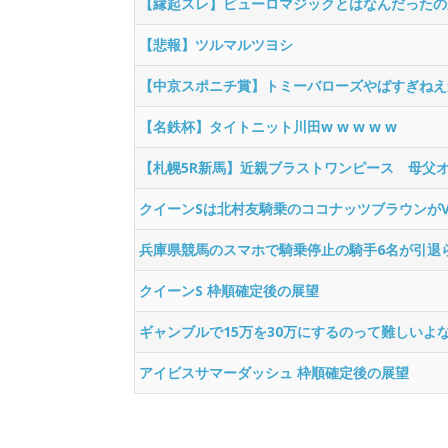
【縁起スレ】ピューロマジックとはなんだったの
【悲報】ツルマルツヨシ
【中京スポニチ賞】トミーバローズやばすぎねえ
【名鉄杯】タイトニット川田w w w w w
【札幌5R新馬】近親ブラストワンピース 母父
クイーンSは北村友騎乗のココナッツブラウンが
兵庫県競馬のスマホで騎乗停止の騎手6名が引退
クイーンS 枠順確定後の展望
ギャンブルで15万を30万にするのって難しいよ
アイビスサマーダッシュ 枠順確定後の展望