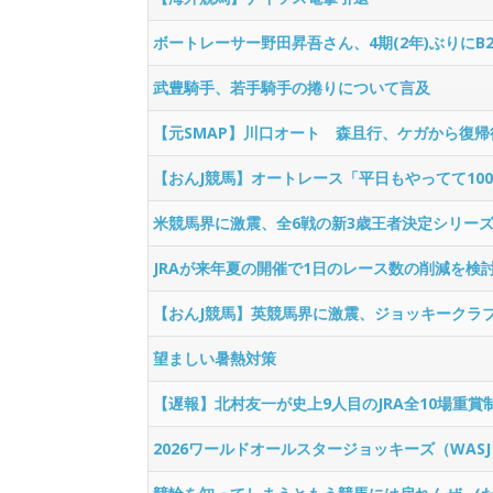
ボートレーサー野田昇吾さん、4期(2年)ぶりにB
武豊騎手、若手騎手の捲りについて言及
【元SMAP】川口オート 森且行、ケガから復
【おんJ競馬】オートレース「平日もやってて1
米競馬界に激震、全6戦の新3歳王者決定シリー
JRAが来年夏の開催で1日のレース数の削減を検
【おんJ競馬】英競馬界に激震、ジョッキークラ
望ましい暑熱対策
【遅報】北村友一が史上9人目のJRA全10場重賞
2026ワールドオールスタージョッキーズ（WA