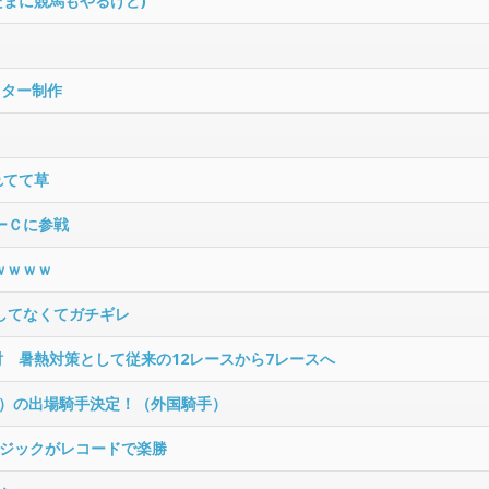
たまに競馬もやるけど)
スター制作
れてて草
ーＣに参戦
ｗｗｗｗ
売してなくてガチギレ
討 暑熱対策として従来の12レースから7レースへ
SJ）の出場騎手決定！（外国騎手）
ジックがレコードで楽勝