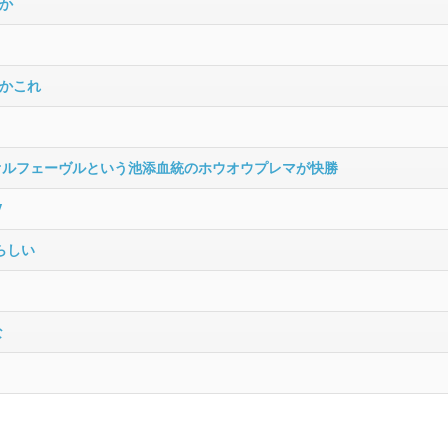
か
かこれ
オルフェーヴルという池添血統のホウオウプレマが快勝
V
らしい
な