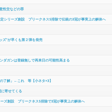
同意性交などの罪
決定シリーズ創設 プリークネスS排除で伝統の3冠が事実上の解体へ
ッズ”が早くも第２弾を発売
ンダガンは登録無しで再来日の可能性高まる
の了解」←これ 等【小ネタ×3】
冠に寄せてくる
リーズ創設 プリークネスS排除で3冠が事実上の解体へ