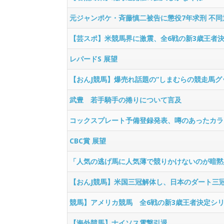
元ジャンポケ・斉藤慎二被告に懲役7年求刑 不
【芸スポ】米競馬界に激震、全6戦の新3歳王者
レパードS 展望
【おんJ競馬】爆売れ話題の“しまむらの競走馬グ
武豊 若手騎手の捲りについて言及
コックスプレート予備登録発表、噂のあったカラ
CBC賞 展望
「人気の逃げ馬に人気薄で競りかけないのが暗黙
【おんJ競馬】米国三冠解体し、日本のダート三
競馬】アメリカ競馬 全6戦の新3歳王者決定シ
【海外競馬】ナイソス電撃引退