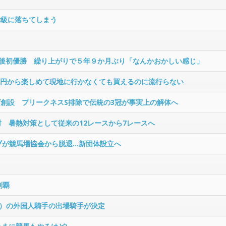
2級に落ちてしまう
帰後初優勝 繰り上がりで５年９か月ぶり「なんかおかしい感じ」
00円から楽しめて現地に行かなくても買えるのに流行らない
ズ創設 プリークネスS排除で伝統の3冠が事実上の解体へ
討 暑熱対策として従来の12レースから7レースへ
ブが競馬場協会から脱退…新団体設立へ
制覇
SJ）の外国人騎手の出場騎手が決定